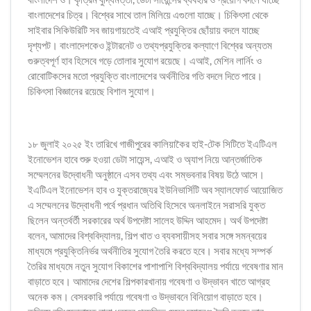
বাংলাদেশের চিত্র। বিশ্বের সাথে তাল মিলিয়ে এগুলো যাচ্ছে। চিকিৎসা থেকে
সাইবার সিকিউরিটি সব জায়গায়তেই এআই প্রযুক্তির ছোঁয়ায় বদলে যাচ্ছে
দৃশ্যপট। বাংলাদেশকেও ইন্টারনেট ও তথ্যপ্রযুক্তির কল্যাণে বিশ্বের অন্যতম
গুরুত্বপূর্ণ হাব হিসেবে গড়ে তোলার সুযোগ রয়েছে। এআই, মেশিন লার্নিং ও
রোবোটিকসের মতো প্রযুক্তি বাংলাদেশের অর্থনীতির গতি বদলে দিতে পারে।
চিকিৎসা বিজ্ঞানের রয়েছে বিশাল সুযোগ।
১৮ জুলাই ২০২৫ ইং তারিখে গাজীপুরের কালিয়াকৈর হাই-টেক সিটিতে ইএটিএল
ইনোভেশন হাবে শুরু হওয়া ডেটা সায়েন্স, এআই ও অ্যাপ নিয়ে আন্তর্জাতিক
সম্মেলনের উদ্বোধনী অনুষ্ঠানে এসব তথ্য এবং সম্ভবনার বিষয় উঠে আসে।
ইএটিএল ইনোভেশন হাব ও যুক্তরাজ্যের ইউনিভার্সিটি অব স্যালফোর্ড আয়োজিত
এ সম্মেলনের উদ্বোধনী পর্বে প্রধান অতিথি হিসেবে অনলাইনে সরাসরি যুক্ত
ছিলেন অন্তর্বর্তী সরকারের অর্থ উপদেষ্টা সালেহ উদ্দিন আহমেদ। অর্থ উপদেষ্টা
বলেন, আমাদের বিশ্ববিদ্যালয়, শিল্প খাত ও ব্যবসায়ীসহ সবার সঙ্গে সমন্বয়ের
মাধ্যমে প্রযুক্তিনির্ভর অর্থনীতির সুযোগ তৈরি করতে হবে। সবার মধ্যে সম্পর্ক
তৈরির মাধ্যমে নতুন সুযোগ বিকাশের পাশাপাশি বিশ্ববিদ্যালয় পর্যায়ে গবেষণার মান
বাড়াতে হবে। আমাদের দেশের শিল্পকারখানায় গবেষণা ও উদ্ভাবন খাতে আগ্রহ
অনেক কম। বেসরকারি পর্যায়ে গবেষণা ও উদ্ভাবনে বিনিয়োগ বাড়াতে হবে।